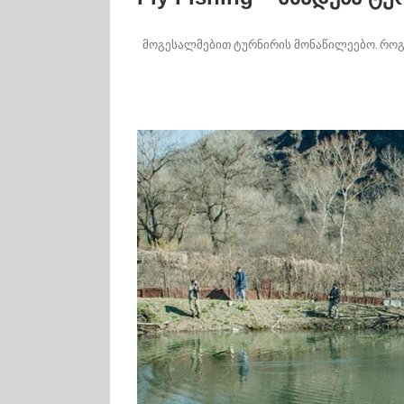
მოგესალმებით ტურნირის მონაწილეებო. როგორ