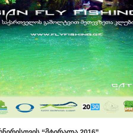
ურნირისთვის “მტირალა 2016”