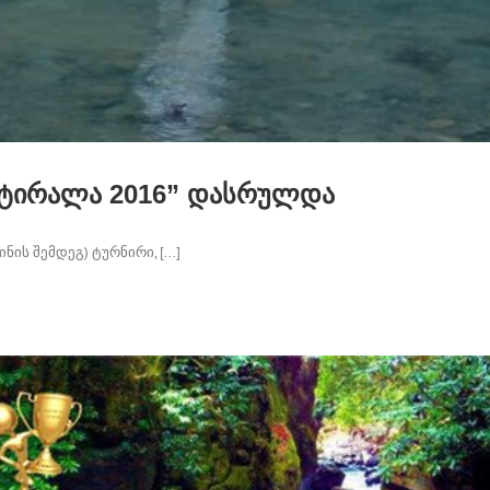
“მტირალა 2016” დასრულდა
ს შემდეგ) ტურნირი, [...]