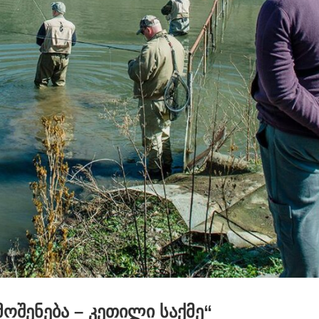
 მოშენება – კეთილი საქმე“