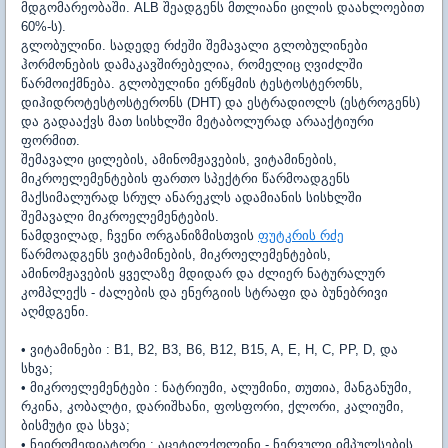
მდგომარეობაში. ALB შეადგენს მთლიანი ცილის დაახლოებით
60%-ს).
გლობულინი. სადედე რძეში შემავალი გლობულინები
ჰორმონების დამაკავშირებელია, რომელიც ღვიძლში
წარმოიქმნება. გლობულინი ერწყმის ტესტოსტერონს,
დიჰიდროტესტოსტერონს (DHT) და ესტრადიოლს (ესტროგენს)
და გადააქვს მათ სისხლში მეტაბოლურად არააქტიური
ფორმით.
შემავალი ცილების, ამინომჟავების, ვიტამინების,
მიკროელემენტების ფართო სპექტრი წარმოადგენს
მაქსიმალურად სრულ ანარეკლს ადამიანის სისხლში
შემავალი მიკროელემენტების.
ნამდვილად, ჩვენი ორგანიზმისთვის
ფუტკრის რძე
წარმოადგენს ვიტამინების, მიკროელემენტების,
ამინომჟავების ყველაზე მდიდარ და ძლიერ ნატურალურ
კომპლექს - ძალების და ენერგიის სტრაფი და ბუნებრივი
აღმდგენი.
• ვიტამინები : B1, B2, B3, B6, B12, B15, A, E, H, C, PP, D, და
სხვა;
• მიკროელემენტები : ნატრიუმი, ალუმინი, თუთია, მანგანუმი,
რკინა, კობალტი, დარიშხანი, ფოსფორი, ქლორი, კალიუმი,
ბისმუტი და სხვა;
• ნეირომედიატორი : აცეტილქოლინი - ნერვული იმპულსების