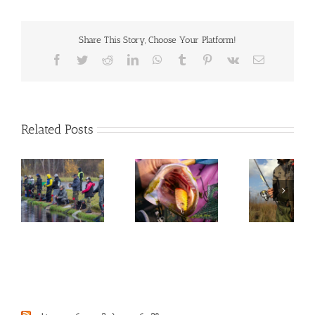
Share This Story, Choose Your Platform!
Facebook
Twitter
Reddit
LinkedIn
WhatsApp
Tumblr
Pinterest
Vk
Email
Related Posts
შემოდგომა
პროლოგი –
2012წ –
ლიფსიტას
UP
ლიფსიტას
დღიურებიდან
დღიურებიდან