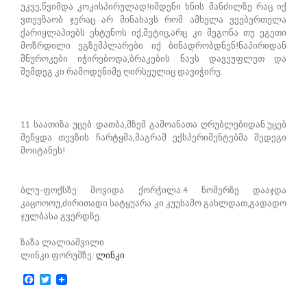
უკვე,წვიმდა კოკისპირულად!იმდენი ხნის მანძილზე რაც იქ
ვთევზაობ ჯერაც არ მინახავს რომ ამხელა ვეებერთელა
ქარიყლაპიებს ეხტუნოს იქ,მეტიც,არც კი მეგონა თუ ეგეთი
მოზრდილი ეგზემპლარები იქ ბინადრობდნენ!ნაპირიდან
შნუროკები იჭირებოდა,ბრაკების ნავს დავეუფლეთ და
შემდეგ კი რამოდენიმე ღირსეულიც დავიჭირე.
11 საათიზა უცებ დათბა,მზემ გამოანათა ღრუბლებიდან.უცებ
შეწყდა თევზის ჩარტყმა,მაგრამ ექსპერიმენტებმა შედეგი
მოიტანეს!
ბლუ-ფოქსზე მოვიდა ქორჭილა.4 ნომერზე დააჯდა
კაცოოოუ,ძირითადი სატყუარა კი კუუსამო გახლდათ,გადადო
ჯულბასა გვერდზე.
ზაზა ლალიაშვილი
ლინკი ფორუმზე:
ლინკი
Facebook
Twitter