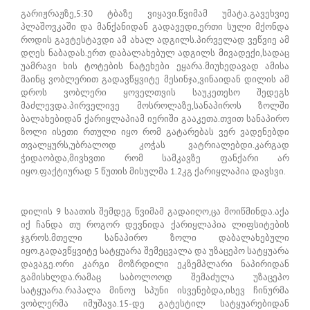
გარიჟრაჟზე,5:30 ტბაზე ვიყავი.წვიმამ უმატა.გავეხვიე
პლაშოვკაში და მანქანიდან გადავედი,ერთი სული მქონდა
როდის გავტესტავდი ამ ახალ ადგილს.პირველად ვეწვიე ამ
დღეს ნაბადას.ერთ დაბალახებულ ადგილს მივადექი,სადაც
უამრავი ხის ტოტების ნატეხები ეყარა.მიუხედავად ამისა
მაინც ვობლერით გადავწყვიტე მესინჯა,ვინაიდან დილის ამ
დროს ვობლერი ყოველთვის საუკეთესო შედეგს
მაძლევდა.პირველივე მოსროლაზე,სანაპიროს ზოლში
ბალახებიდან ქარიყლაპიამ იერიში გააკეთა.თვით სანაპირო
ზოლი ისეთი რთული იყო რომ გატარებას ვერ ვადენებდი
თვალყურს,უბრალოდ კოჭას ვატრიალებდი.კარგად
ჭიდაობდა,მივხვთი რომ სამკავზე ფანქარი არ
იყო.ფაქტიურად 5 წუთის მისულმა 1.2კგ ქარიყლაპია დავსვი.
დილის 9 საათის შემდეგ წვიმამ გადაიღო,ცა მოიწმინდა.აქა
იქ ჩანდა თუ როგორ დევნიდა ქარიყლაპია ლიფსიტების
ჯგროს.მთელი სანაპირო ზოლი დაბალახებული
იყო.გადავწყვიტე სატყუარა შემეცვალა და უზაცეპო სატყუარა
დავაგე.ორი კარგი მოზრდილი ეკზემპლარი ნაპირიდან
გამისხლდა.რამაც საბოლოოდ შემაძულა უზაცეპო
სატყუარა.რაპალა მინოუ სპუნი ისვენებდა,ისევ ჩინურმა
ვობლერმა იმუშავა.15-დე გატესტილ სატყუარებიდან