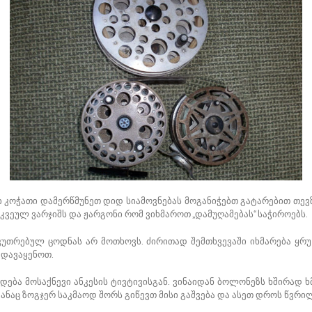
 კოჭათი დამერწმუნეთ დიდ სიამოვნებას მოგანიჭებთ გატარებით თევ
ვეულ ვარჯიშს და ჟარგონი რომ ვიხმაროთ „დამუღამებას“ საჭიროებს.
უთრებულ ცოდნას არ მოთხოვს. ძირითად შემთხვევაში იხმარება ყრუ მ
 დავაყენოთ.
დება მოსაქნევი ანკესის ტივტივისგან. ვინაიდან ბოლონეზს ხშირად 
ანაც ზოგჯერ საკმაოდ შორს გიწევთ მისი გაშვება და ასეთ დროს წვრილ