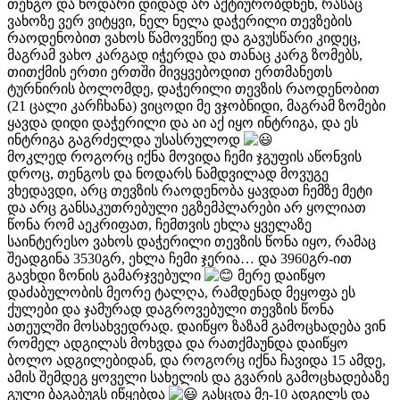
თენგო და ნოდარი დიდად არ აქტიურობდნენ, რასაც
ვახოზე ვერ ვიტყვი, ნელ ნელა დაჭერილი თევზების
რაოდენობით ვახოს წამოვეწიე და გავუსწარი კიდეც,
მაგრამ ვახო კარგად იჭერდა და თანაც კარგ ზომებს,
თითქმის ერთი ერთში მივყვებოდით ერთმანეთს
ტურნირის ბოლომდე, დაჭერილი თევზის რაოდენობით
(21 ცალი კარჩხანა) ვიცოდი მე ვჯობნიდი, მაგრამ ზომები
ყავდა დიდი დაჭერილი და აი აქ იყო ინტრიგა, და ეს
ინტრიგა გაგრძელდა უსასრულოდ
მოკლედ როგორც იქნა მოვიდა ჩემი ჯგუფის აწონვის
დროც, თენგოს და ნოდარს ნამდვილად მოვუგე
ვხედავდი, არც თევზის რაოდენობა ყავდათ ჩემზე მეტი
და არც განსაკუთრებული ეგზემპლარები არ ყოლიათ
წონა რომ აეკრიფათ, ჩემთვის ეხლა ყველაზე
საინტერესო ვახოს დაჭერილი თევზის წონა იყო, რამაც
შეადგინა 3530გრ, ეხლა ჩემი ჯერია… და 3960გრ-ით
გავხდი ზონის გამარჯვებული
მერე დაიწყო
დაძაბულობის მეორე ტალღა, რამდენად მეყოფა ეს
ქულები და ჯამურად დაგროვებული თევზის წონა
ათეულში მოსახვედრად. დაიწყო ზაზამ გამოცხადება ვინ
რომელ ადგილას მოხვდა და რათქმაუნდა დაიწყო
ბოლო ადგილებიდან, და როგორც იქნა ჩავიდა 15 ამდე,
ამის შემდეგ ყოველი სახელის და გვარის გამოცხადებაზე
გული ბაგაბუგს იწყებდა
გასცდა მე-10 ადგილს და