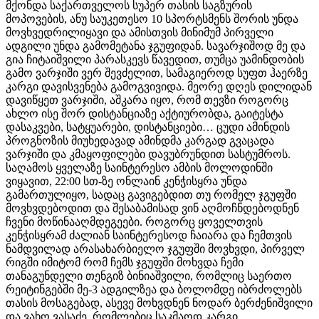
მქონდა საქართველოს სუპერ თასის საგზურის
მოპოვების, ანუ საუკეთესო 10 სპორტსმენს შორის უნდა
მოვხვედრილიყავი და ამისთვის მინიმუმ პირველი
ადგილი უნდა გამომეტანა ჯგუფიდან. სავარჯიშოდ მე და
გია ჩიტაიშვილი პარასკევს წავედით, თუმცა უამინდობის
გამო ვარჯიში ვერ შევძელით, სამაგიეროდ სუფთ ჰაერზე
კარგი დავისვენება გამოგვივიდა. მეორე დღეს დილიდან
დავიწყეთ ვარჯიში, აშკარა იყო, რომ თევზი როგორც
ახლო ისე შორ დისტანციაზე აქტიურობდა, გაიტესტა
დასაკვები, სატყუარები, დისტანციები… ცუდი ამინდის
პროგნოზის მიუხედავად ამინდმა კარგად გვაცადა
ვარჯიში და კმაყოფილები დავუბრუნდით სასტუმროს.
საღამოს ყველაზე საინტერესო ამბის მოლოდინში
ვიყავით, 22:00 სთ-ზე ონლაინ კენჭისყრა უნდა
გამართულიყო, სადაც გავიგებდით თუ რომელ ჯგუფში
მოვხვდებოდით და შესაბამისად ვინ აღმოჩნდებოდნენ
ჩვენი მოწინააღმდეგეები. როგორც ყოველთვის
კენჭისყრამ ძალიან საინტერესოდ ჩაიარა და ჩემთვის
ნამდვილად არასახარბიელო ჯგუფში მოვხვდი, პირველ
რიგში იმიტომ რომ ჩემს ჯგუფში მოხვდა ჩემი
თანაგუნდელი თენგიზ ბინიაშვილი, რომლიც საერთო
რეიტინგებში მე-3 ადგილზეა და ბოლომდე იბრძოლებს
თასის მოსაგებად, ასევე მოხვდნენ ნოდარ ბერძენიშვილი
და ვახო ვასაძე, რომლებიც საკმაოდ კარგი