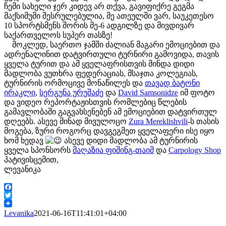
ჩემი სახელი ჯერ კიდევ არ თქვა, გავიფიქრე გეგმა
მაქსიმუმი შესრულებულია, მე ათეულში ვარ, საუკეთესო
10 სპორტსმენს შორის მე-6 ადგილზე და მივდივარ
საქართველოს სუპერ თასზე!
მოკლედ, საერთო ჯამში ძალიან მაგარი ემოციებით და
ადრენალინით დატვირთული ტურნირი გამოვიდა, თავის
ყველა ტურით და ამ ყველაფრისთვის მინდა დიდი
მადლობა ვუთხრა ფედერაციას, მსაჯთა კოლეგიას,
ტურნირის ორმოცივე მონაწილეს და
თავად ბატონი
ირაკლი
,
სერგუნა ურუშაძე
და
David Samsonidze
იმ ფოტო
და ვიდეო რეპორტაჟისთვის რომლებიც წლების
გამავლობაში გაგვახსენებენ ამ ემოციებით დატვირთულ
დღეებს. ასევე მინად მივულოცო
Zura Mereklishvili
-ს თასის
მოგება, ზური როგორც დავგეგმეთ ყველაფერი ისე იყო
ხომ ხედავ
ასევე დიდი მადლობა ამ ტურნირის
ყველა სპონსორს
მაღაზია ფიშინგ-თაიმ
და
Carpology Shop
პატივისცემით,
ლევანიკა
Facebook
Twitter
Levanika
2021-06-16T11:41:01+04:00