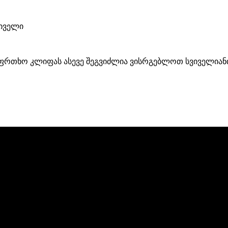
ვიველი
უსაფრთხო კლიფას ასევე შეგვიძლია ვისრგებლოთ სვიველიან