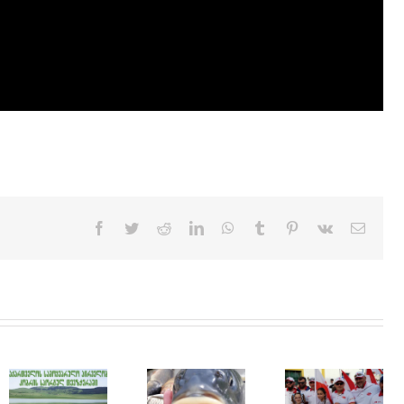
Facebook
Twitter
Reddit
LinkedIn
WhatsApp
Tumblr
Pinterest
Vk
Email
Feeder – მე3
CarpFishing –