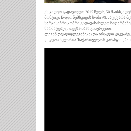
ეს ვიდეო გადავიღეთ 2015 წელს, 30 მაისს, მდე
მონტაჟი ჩოდი, ნემსკავის ზომა #8, სატყუარა მ
სარკისებრი კობრი გადავასახლეთ ნადარბაზევ
წარმატებულ თევზაობას გისურვებთ.
ლევან დვალი(ლევანიკა) და ირაკლი კიკვაძე(კ
ვიდეოს ავტორია “საქართველოს კარპფიშერთ