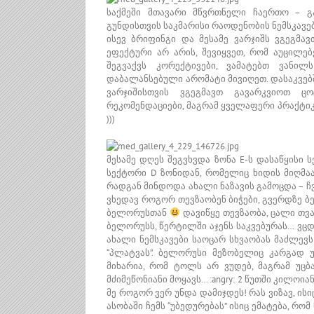
საქმეში მთავარი მწვრთნელი ჩაერთო – გ
გუნდისთვის საკმარისი რაოდენობის ნემსკავე
ისევ ბრიფინგი და მესამე ვარჯიშს ვგეგმავ
ეფექტური არ არის, შევიყვეთ, რომ აუცილებ
შეგვაქვს კორექტივები, ვამატებთ ვანი
დაბალანსებული არომატი მივიღეთ. დასაკვებში
ვარჯიშისთვის ვგეგმავთ გავარკვიოთ ც
რეკომენდაციები, მაგრამ ყველაფერი პრაქტიკა
)))
მესამე დღეს შეგვხვდა ზონა E-ს დასაწყისი 
სექტორი D ზონიდან, რომელიც ხიდის მიღმაა
რადგან მინდოდა ახალი ნაზავის გამოცდა – ჩვ
ვხედავ როგორ თევზაობენ ბიჭები, გვერდზე 
ბელორუსთან
დავიწყე თევზაობა, ცალი თვა
ბელორუსს, წერტილში აჯენს საკვებურას… ვცდ
ახალი ნემსკავები საოცარ სხვაობას მაძლევს
“პლატვას”. ბელორუსი მეზობელიც კარგად უბ
მიხარია, რომ ტოლს არ ვუდებ, მაგრამ უც
მძიმეწონიანი მოყავს… :angry: 2 წუთში კილო
მე როგორ ვერ უნდა დამიჯდეს! რას ვიზავ, ისი
ასობაში ჩემს “უბედურებას” ისიც ემატება, რო