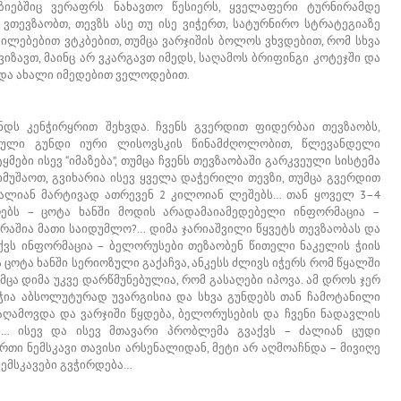
ზიებშიც ვერაფრს ნახავთო წესიერს, ყველაფერი ტურნირამდე
ც ვთევზაობთ, თევზს ასე თუ ისე ვიჭერთ, სატურნირო სტრატეგიაზე
ილებებით ვტკბებით, თუმცა ვარჯიშის ბოლოს ვხვდებით, რომ სხვა
იზავთ, მაინც არ ვკარგავთ იმედს, საღამოს ბრიფინგი კოტეჯში და
 და ახალი იმედებით ველოდებით.
ნდს კენჭირყრით შეხვდა. ჩვენს გვერდით ფიდერბაი თევზაობს,
ული გუნდი იური ლისოვსკის წინამძღოლობით, წლევანდელი
ყმები ისევ “იმაზება”, თუმცა ჩვენს თევზაობაში გარკვეული სისტემა
იმუშაოთ, გვიხარია ისევ ყველა დაჭერილი თევზი, თუმცა გვერდით
ალიან მარტივად ათრევენ 2 კილოიან ლეშებს… თან ყოველ 3–4
ვრებს – ცოტა ხანში მოდის არადამაიამედებელი ინფორმაცია –
 რაშია მათი საიდუმლო?… დიმა ჯარიაშვილი წყვეტს თევზაობას და
აქვს ინფორმაცია – ბელორუსები თეზაობენ წითელი ნაკელის ჭიის
 ცოტა ხანში სერიოზული გაქაჩვა, ანკესს ძლივს იჭერს რომ წყალში
მცა დიმა უკვე დარწმუნებულია, რომ გასაღები იპოვა. ამ დროს ჯერ
 ჭია აბსოლუტურად უვარგისია და სხვა გუნდებს თან ჩამოტანილი
აღამოვდა და ვარჯიში წყდება, ბელორუსების და ჩვენი ნადავლის
ნ… ისევ და ისევ მთავარი პრობლემა გვაქვს – ძალიან ცუდი
 ერთი ნემსკავი თავისი არსენალიდან, მეტი არ აღმოაჩნდა – მივიღე
ნემსკავები გვჭირდება…