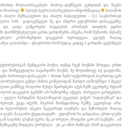
ამართა მოლაპარაკებები პოპოვ–დუმჩევის გუნდთან და ჩვენი
ბი მოიპოვა
პლიუს ბევრი სასარგებლო ინფორმაციაც
საღამოს
თ ახალი ნემსკავებით და ახალი სადავეებით – 0,1 საკმარისად
ელია 0,08… გადავეწყვეთ. მე და ანდრო ვფიქრობთ დასაკვებზე,
ლს და ცოტა ვამცირებთ სპეციების არომატს. თითქოს უფრო
 დარწმუნებულები ვართ, ვარჯიშებმა აჩვენა, რომ მუშაობს. მესამე
ოცხალი კომპონენტით დაკვების სტრატეგია, გვაქვს რაღაც
ზეა გასასინჯი – ვნატრობთ რომ ნეტავ კიდევ 3 ვარჯიში გვქონდეს
სექტორებისგან შემდგარი ბოქსი, თუმცა ჩვენ ბოქსში მოხვდა ერთი
 და მოწყვეტილია სავარჯიშო ბოქსს. მე მოვითხოვე იქ დაჯდომა,
ენი ძირითადი დასაკვები + Sensas. ჩემი სექტორიდან საერთოდ ვერ
ბელორუსიული გუნდი მიზის გომელიდან. მარტო აღმოვჩნდი 5 მგელ
ლით ვამჩნევ როგორი ზუსტი წყირცნები აქვს ჩემს გვერდზე მჯდომ
ილობ დაკვების ტემპში არ ჩამოვრჩე, იქყება პირველი ცარტყმები,
 – ყველა ჩარტყმას რეალიზაციას ვუკეთებ, ვიჭერ “პადლეშიკს” და
ერავს, ეგეც იჭერს, მაგრამ მაინცდამაიც ჩემზე უკეთესად არა.
ბათ ბელორუსის ანკესი მკვეთრად იღუნება და მეზობელს რაღაც
იანი ლეშა ჩააგორა ქვედაბადეში… ვფიქრობ რა ჯანდაბაა, ერთი ლეშა
ც ამ ხალხმა ლეშას ჭერა, მე კი სრული პრაფანი ვარ ამ საქმეში… ამ
მ ნემსკავზე მიჯდება ქორჭილა… ეს კი იმას ნიშნავს, რომ დაკვებილი