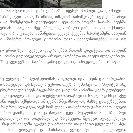
ენ სანატორიუმის ტერიტორიაზე, იყვნენ პოპოვი და დუმჩევი –
ხა სერგეი პოპოვმა, ისინიც იმწუთის ჩამოსულები იყვნენ. ანდრეი
აი ამ მომენტიდან დაწყებული სულ ასეთ ნოტაზე ჩაიარა ჩვენმა
ეებთან – ძალიან მეგობრული და თბილი გარემო იყო შექმნილი.
რელობის გათვალისწინებით, ყველა ქვეყნის სპორტსმენი ძალიან
ის მიმართ. მოკლედ ტურნირი თავის სახელწოდებას 100%–ით
ე – ერთი სული გვაქვს დიდ “ლეშას” როდის დავიჭერთ და ძალიან
დ სწორი გადაწვეტილება არ იყო, აჯობებდა დაგვეყო ფუნქციები და
ც გვეთევზავა, მაგრამ გამოცდილება, გამოცდილება… :rolleyes:
 მე ველოდები პლატფორმას, ვოლკოვი იგვიანებს და პირდაპირ
ი ჩარტყმები და ჩემთვის უცნობი თევზია ჩემს ხელთ – “პლატვა” ანუ
იური, რომელიც ჩვენ მტკვარში და ჯანდარის არხშია გავრცელებული.
ცხოველმყოფელობით და თევზჭერის სტრატეგიით სრულიად სხვა. აქვე
ნი თევზი იქნებოდა ამ ტურნირზე, მხოლოდ მასზე ვითევზავებდი
ი რადროს პლატვაა, ჩვენ ხომ ლეშას დასაჭერად ვართ ჩამოსულები
პრიზით დაიწყო – გვაქვს ძალიან ცუდი რეალიზაცია – 10 კარგი
აგრძელეთ და დავამოკლედ სადავეები, შედეგი იგივე. ესეიგი
ი, რაც არსენალში გვაქვს და არანაირი დადებითი ცვლილება. სხვა
სკავი საშა ვოლკოვს და მაშინათვე ვერდიქტი – ეს ყველაფერი