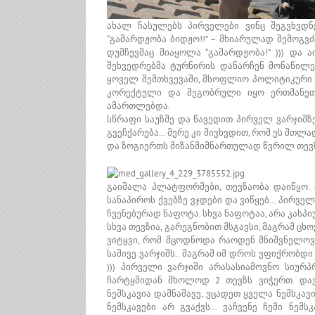
ახალ ჩასულებს პირველები ვინც შეგვხვდნ
“გამარდჟობა ბიდჟო!!” – მხიარულად შემოგვძა
დუმჩევმაც მიაყოლა “გამარდჟობა!” ))) და 
შეხვედრებმა ტურნირის დანარჩენ მონაწილ
ყოველ შემთხვევაში, მსოფლიო პოლიტიკური 
კორექტული და მეგობრული იყო ერთმანეთ
ამართლებდა.
სწრაფი საუზმე და წავედით პირველ ვარჯიშზ
გვეჩქარება… მერე კი მივხვდით, რომ ეს მთლა
და ზოგიერთს მიზანმიმნართულად წვრილ თევზზე
გაიშალა პლატფორმები, თევზაობა დაიწყო.
სანაპიროს ქვებზე ვჯდები და ვიწყებ… პირველ
ჩვენებურად ნაფოტა. სხვა ნაფოტაა, არა კასპ
სხვა თევზია, გარეგნობით მსგავსი, მაგრამ 
ვიტყვი, რომ მცოდნოდა რაოდენ მნიშვნელოვა
სამივე ვარჯიშს.. მაგრამ იმ დროს ვფიქრობდ
))) პირველი ვარჯიში არასასიამოვნო სიურ
ჩარტყმიდან მხოლოდ 2 თევზს ვიჭერთ. დავ
ნემსკავია დამნაშავე, ვცადეთ ყველა ნემსკავ
ნემსკავები არ გვაქვს… ვაჩვენე ჩემი ნემ