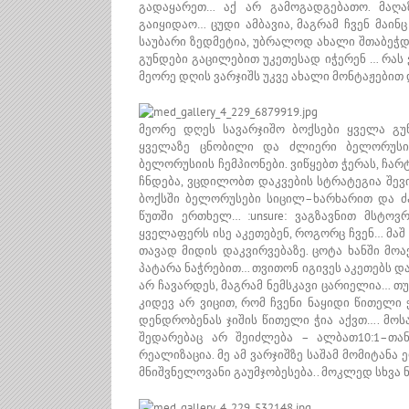
გადაყარეთ… აქ არ გამოგადგებათო. მაღა
გაიყიდაო… ცუდი ამბავია, მაგრამ ჩვენ მაინ
საუბარი ზედმეტია, უბრალოდ ახალი შთაბეჭდ
გუნდები გაცილებით უკეთესად იჭერენ … რას ვ
მეორე დღის ვარჯიშს უკვე ახალი მონტაჟებით
მეორე დღეს სავარჯიშო ბოქსები ყველა გუ
ყველაზე ცნობილი და ძლიერი ბელორუსი
ბელორუსიის ჩემპიონები. ვიწყებთ ჭერას, ჩარტ
ჩნდება, ვცდილობთ დაკვების სტრატეგია შევ
ბოქსში ბელორუსები სიცილ–ხარხარით და ძ
წუთში ერთხელ… :unsure: ვაგზავნით მსტო
ყველაფერს ისე აკეთებენ, როგორც ჩვენ… მაშ
თავად მიდის დაკვირვებაზე. ცოტა ხანში მო
პატარა ნაჭრებით… თვითონ იგივეს აკეთებს და
არ ჩავარდეს, მაგრამ ნემსკავი ცარიელია… თუ
კიდევ არ ვიცით, რომ ჩვენი ნაყიდი წითელი
დენდრობენას ჯიშის წითელი ჭია აქვთ…. მოს
შედარებაც არ შეიძლება – ალბათ10:1–თა
რეალიზაცია. მე ამ ვარჯიშზე საშამ მომიტანა
მნიშვნელოვანი გაუმჯობესება.. მოკლედ სხვა 