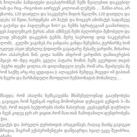
ს ზოლიანი ბანდიტები დაეპატრონნენ ჩემს წვალებით დაკვებილ
იან და რიგ–რიგობით ათრევენ კილოიან ლეშებს….. შანსი არაა, არ
ზაობა, 120 დათვლა და საკვებურა მიდის წყალში, 120 დათვლა და
დება 10 წუთი, ჩარტყმები არ მაქვს და ზოგჯერ ამომაქვს სადაზევე
გაქაჩვა და პადლეშიკი ზის!! ვა, ჩემმა სტრატეგიამ გაამართლა,
წყებ პადლეშიკის ჭერას. ამას ამჩნევს ჩემი ბელორუსი მეზობელი და
ბლად უმატებს დაკვების ტემპს, მერე საერთოდ დიდ საკვებურას
ილობს… გულში ვაგინებ, რა ჯანდაბა გინდა შეჩემისა, ტურნირზე ხომ
 მოკლედ ასეთ უნებლიე ჭიდილში გავატარე მესამე ვარჯიში, მიხარია
რო ასპარეზის წინ. ცოტა ხანში ანდრომ ვარჯიშის დამთავრების
 მყავს 40–მდე თევზი, ყველა პატარა ზომის. ჩემს გვერდით თავის
ე ბევრი თევზი ყოლია, ის დილანდელი ლეშა რომ არა, შეიძლება მე
რომ საქმე არც ისე ცუდადაა )) ალაგების შემდეგ მივედი იმ ტიპთან
ბის წევრი და შარშანდელი მსოფლიო ჩემპიონატის მონაწილე….
შნავდა, რომ ახალმა ნემსკავებმა მნიშვნელოვნად გააუმჯობესა
ც გავიგეთ, რომ ჩვენგან ოდნავ მოშორებით დუნაევის გუნდის 3–მა
ხრეს, რომ თავის სექტორებს ისინი მასიურად კვებავდნენ დაჭრილი
 ჩვენ კიდევ ჯერ არ ვიცით, რომ მათ თან ჩამოტანილი დენდრობენა
ჭია..
გვაქვს და პირველი ტურისთვის არაგვიშავს, რაღაც მაინც გავიგეთ
მრავია, მაგრამ ექსპერიმენტები დამტავრდა, ხვალ უკვე შეჯიბრია,
ინგზე.