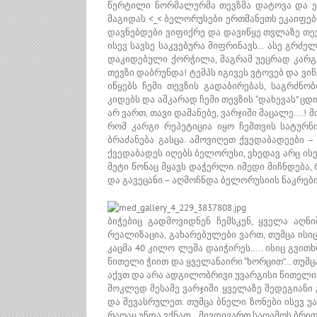
წერტილი ნორმალურმა თევზმა დატოვა და ე
მაგიდას <_< ბელორუსები ერთმანეთს ეკაიფებ
დავნებდები ვიფიქრე და დავიწყე თვლაზე თევ
ისევ სავსე საკვებურა მიფრინავს… ასე გრძელ
დაკიდებული ქორჭილა, მაგრამ უეცრად კარგი 
თევზი დაბრუნდა! ტემპს იგივეს ვტოვებ და ვი
იწყებს ჩემი თევზის გადაბირებას, საგრძნო
კიდებს და აშკარად ჩემი თევზის “დახევას” ცდ
არ ვართ, თავი დამანებე, ვარჯიში მაცალე….!
რომ კარგი რეპეტიცია იყო ჩემთვის სატურნი
ბრაძანება გასცა. ამოვიღეთ ქვედაბადეები –
ქვედაბადეს იღებს ბელორუსი, ვხედავ არც ის
მეტი წონაც მყავს დაჭერლი. იმედი მიჩნდება, 
და გავეცანი – აღმოჩნდა ბელორუსიის ნაკრე
ბიჭებიც გადმოვიდნენ ჩემსკენ, ყველა აღნი
რეალიზაცია, გახარებულები ვართ, თუმცა ისი
კაცმა 40 კილო ლეშა დაიჭირეს….. ისიც გვით
წითელი ჭიით და ყველანაირი “ხორცით”… თუმცა
აქვთ და არა ადგილობრივი უვარგისი წითელი 
მოკლედ მესამე ვარჯიში ყველაზე შედეგიანი 
და შევასრულეთ. თუმცა ბნელი ზონები ისევ უა
რაღაც უნდა ვქნათ… მივდივართ საღამოს ბრიფ