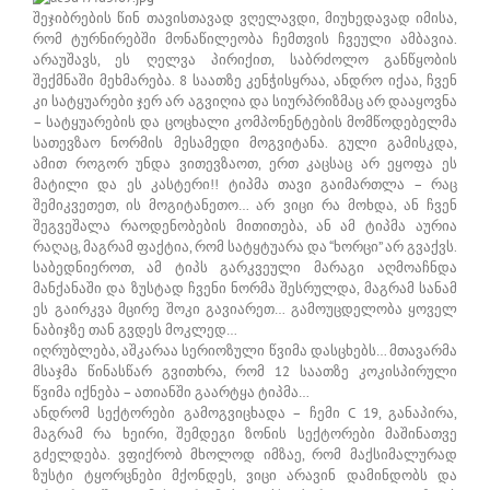
შეჯიბრების წინ თავისთავად ვღელავდი, მიუხედავად იმისა,
რომ ტურნირებში მონაწილეობა ჩემთვის ჩვეული ამბავია.
არაუშავს, ეს ღელვა პირიქით, საბრძოლო განწყობის
შექმნაში მეხმარება. 8 საათზე კენჭისყრაა, ანდრო იქაა, ჩვენ
კი სატყუარები ჯერ არ აგვიღია და სიურპრიზმაც არ დააყოვნა
– სატყუარების და ცოცხალი კომპონენტების მომწოდებელმა
სათევზაო ნორმის მესამედი მოგვიტანა. გული გამისკდა,
ამით როგორ უნდა ვითევზაოთ, ერთ კაცსაც არ ეყოფა ეს
მატილი და ეს კასტერი!! ტიპმა თავი გაიმართლა – რაც
შემიკვეთეთ, ის მოგიტანეთო… არ ვიცი რა მოხდა, ან ჩვენ
შეგვეშალა რაოდენობების მითითება, ან ამ ტიპმა აურია
რაღაც, მაგრამ ფაქტია, რომ სატყტუარა და “ხორცი” არ გვაქვს.
საბედნიეროთ, ამ ტიპს გარკვეული მარაგი აღმოაჩნდა
მანქანაში და ზუსტად ჩვენი ნორმა შესრულდა, მაგრამ სანამ
ეს გაირკვა მცირე შოკი გავიარეთ… გამოუცდელობა ყოველ
ნაბიჯზე თან გვდეს მოკლედ…
იღრუბლება, აშკარაა სერიოზული წვიმა დასცხებს… მთავარმა
მსაჯმა წინასწარ გვითხრა, რომ 12 საათზე კოკისპირული
წვიმა იქნება – ათიანში გაარტყა ტიპმა…
ანდრომ სექტორები გამოგვიცხადა – ჩემი C 19, განაპირა,
მაგრამ რა ხეირი, შემდეგი ზონის სექტორები მაშინათვე
გძელდება. ვფიქრობ მხოლოდ იმზაე, რომ მაქსიმალურად
ზუსტი ტყორცნები მქონდეს, ვიცი არავინ დამინდობს და