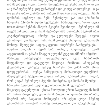
და მალადეც გიგა… მეორე საკვებურა გაიტენა კასტერით და
ასე რამდენჯერმე, კიდევ ჩარტყმა და კიდევ პადლეშიკი.. )) ვა
რა ცოტა დრო დარჩა და კარგი შედეგია ბოლოსკენ… ისმის
ფინიშის სიგნალი და ჩემს მეზობელს კაი 200 გრამიანი
ნაფოტა რჩება წყალში ნემსკავზე წამოგებული. “мимо садка
пожалуйста!” მესმის მსაჯის მკაცრი შეძახილი.. მეზობელი ამ
თევზს უშვებს.. ვიცი რომ მეზობლებმა მაჯობეს, მაგრამ არა
კატასტროფულად.. აწონვა და ველოდები შედეგს.. ისეთი
გაყინული და სველი ვარ, რომ გონება მხოლოდ გათბობას
მთხოვს, შედეგები სადღაც გულის სიღრმეში მაინტერესებს…
ანდრო მოდის – მე–9 ხარ თენგო, გილოცავო.. მე–8
ადგილთან 10 გრამი წააგეო გულისწყვეტით ამბობს ანდრო…
მაშინვე მახსენდება დღევანდელი, უკვე ნაპირთან
მოყვანილი და გაქცეული ნაფოტა, რომლის ამოყვანაც
ქვედაბადის გარეშე ვცადე…სპორტი არ გპატიობს ასეთ
დაუდევრობას… თუმცა ნამდვილად მოსალოცია ვფიქრობ,
პადლეშიკის ტაქტიკით კიდევ კარგად გამოვძვერი… ვიგებ,
რომ გიგამ მეზობელი პუგაჩი მიანგრია და ზონაში მეორეა…
საოცარი შედეგია, ნელ–ნელა ხასიათზე მოვდივარ ))
მოკლედ გავუძელით… ეხლა მხოლოდ ერთი მაღელვებს, ხომ
არ ვართ ბოლოები, ვიცი რომ ბიჭები ბოლოები არ არიან,
მაგრამ არც მაღალი პოზიციები არ აქვთ. ცოტა მზემაც
გამოანათა, თითქოს იმანაც მოგვილოცა და გაგვამხნევა…