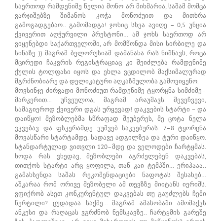
საერთოდ რამდენიმე წელია მონო არ მიხმარია, საშამ მომცა
ვარჯიშებზე შიმანოს კოჭა მონოძუით და მითხრა
გამოგადგებაო.. გამომადგა! ჯოხიც სხვა ავიღე – 0,5 უნცია
ქვივერით აღჭურვილი პრესტონი… ამ ჯოხს საერთოდ არ
ვიყენებდი საქართველოში, არ მომწონდა მისი სირბილე და
სინაზე )) მაგრამ ბელორუსიამ დამანახა რას ნიშნავს, როცა
მცირედი ჩაკვრის რეგისტრაციაც კი შეიძლება რამდენიმე
ქულის ტოლფასი იყოს და ეხლა ვცდილობ მაქსიმალურად
მგრძნობიარე და დელიკატური აღკაზმულობა გამოვიყენო.
მოვსინჯე ძირვადი მონოძიუთ რამდენიმე ტყორცნა სიმძიმე–
მარკერით… უჩვეულოა, მაგრამ არაუშავს შევეჩვევი,
სამაგიეროდ ქვივერი დგას ურყევად! დაკვების სტარტი – და
დაიწყო! მეზობლებმა სწრაფად შეუბერეს, მე ცოტა ნელა
ვკვებავ და ფსკერამდე ვუშვებ საკვებურას. 7–8 ტყორცნა
მოვასწარი სტარტამდე. სადავე ადგილზეა და ტური დაიწყო.
სტანდარტულად ვითვლი 120–მდე და ველოდები ჩარტყმას.
ხოდა რას ვხედავ, მეზობლები აგრძელებენ დაკვებას,
თითქოს სტარტი არც ყოფილა, თან კაი ტემპში… ერიჰააა..
გამახსენდა საშას რეკომენდაციები ნაფოტას შესახებ…
აშკარაა რომ ორივე მეზობელი ამ თევზზე მიიტანს იერიშს.
ვფიქრობ ასეთ კონკურენტულ დაკვებას თუ გაუძლებს ჩემი
წერტილი? ცუდადაა საქმე… მაგრამ ამასობაში ამომაქვს
ანკესი და რაღაცას ვგრძნობ ნემსკავზე.. ჩარტყმის გარეშე