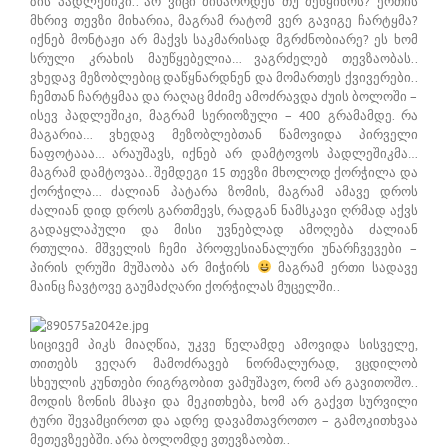
ზის პადლეშიკი.. არ ვიცი მიხაროდეს თუ მეწყინოს? ერთის
მხრივ თევზი მიხარია, მაგრამ რატომ ვერ გავიგე ჩარტყმა?
იქნებ მონტაჟი არ მაქვს საკმარისად მგრძნობიარე? ეს ხომ
სრული კრახის მაუწყებელია… ვაგრძელებ თევზაობას..
ვხედავ მეზობლებიც დაწყნარდნენ და მომართეს ქვივერები..
ჩემთან ჩარტყმაა და რაღაც მძიმე ამოძრავდა ძუის ბოლოში –
ისევ პადლეშიკი, მაგრამ სერიოზული – 400 გრამამდე. რა
მაგარია… ვხედავ მეზობლებთან წამოვიდა პირველი
ნაფოტააა… არაუშავს, იქნებ არ დამტოვოს პადლეშიკმა…
მაგრამ დამტოვაა.. შემდეგი 15 თევზი მხოლოდ ქორჭილა და
ქორჭილა… ძალიან პატარა ზომის, მაგრამ ამავე დროს
ძალიან დიდ დროს გართმევს, რადგან ნამსკავი ღრმად აქვს
გადაყლაპული და მისი უვნებლად ამოღება ძალიან
რთულია. მშველის ჩემი პროფესიანალური უნარჩვევები –
პირის ღრუში მუშაობა არ მიჭირს
მაგრამ ერთი სადავე
მაინც ჩავტოვე გაუმაძღარი ქორჭილას მუცელში..
სიცივემ პიკს მიაღწია, უკვე წელამდე ამოვიდა სისველე,
თითებს ვეღარ მამოძრავებ ნორმალურად, ვცდილობ
სხეულის კუნთები რიგრგობით ვამუშავო, რომ არ გავითოშო..
მოდის ზონის მსაჯი და მეკითხება, ხომ არ გაქვთ სურვილი
ტური შევამციროთ და ადრე დავამთავროთო – გამოკითხვაა
მეთევზეებში. არა ბოლომდე ვთევზაობთ..