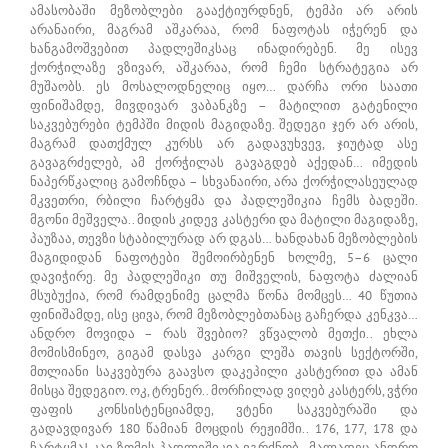
ამასობაში მეზობლები გააქტიურდნენ, ტემპი არ არის
არანაირი, მაგრამ აშკარაა, რომ ნაფოტას იჭერენ და
ხანგამოშვებით პადლეშიკსაც ინადირებენ. მე ისევ
ქორჭილაზე ვზივარ, აშკარაა, რომ ჩემი სტრატეგია არ
მუშაობს. ეს მოსალოდნელიც იყო… დარჩა ორი საათი
ფინიშამდე, მივდივარ ვაბანკზე – მატილით გატენილი
საკვებურები ტემპში მიდის მაგიდაზე. შედეგი ჯერ არ არის,
მაგრამ დათქმულ კურსს არ გადავუხვევ, ჯიუტად ასე
გავაგრძელებ, ამ ქორჭილას გავაგდებ აქედან… იმედის
ნაპერწკალიც გამოჩნდა – სხვანაირი, არა ქორჭილასეულად
მკვეთრი, რბილი ჩარტყმა და პადლეშიკია ჩემს ბადეში.
მგონი მეშველა.. მიდის კიდევ კასტერი და მატილი მაგიდაზე,
პაუზაა, თევზი სტაბილურად არ დგას… ხანდახან მეზობლების
მაგიდიდან ნაფოტები შემოირბენენ ხოლმე, 5–6 ცალი
დავიჭირე. მე პადლეშიკი თუ მიშველის, ნაფოტა ძალიან
მსუბუქია, რომ რამდენიმე ცალმა წონა მომცეს… 40 წუთია
ფინიშამდე, ისე ცივა, რომ მეზობლებთანაც გაჩერდა კენკვა…
ანდრო მოვიდა – რას შვებიო? ვწვალობ მეთქი.. ეხლა
მომისმინეო, გიგამ დასვა კარგი ლეშა თავის სექტორში,
მთლიანი საკვებურა გაავსო დაკეპილი კასტერით და ამან
მისცა შედეგიო. ოკ, ტრენერ.. მორჩილად ვიღებ კასტერს, ვჭრი
ფაფის კონსისტენციამდე, ვტენი საკვებურაში და
გადავდივარ 180 წამიან მოცდის რეჟიმში.. 176, 177, 178 და
ჩარტყმა! კაი ზომის პადლეშიკია ვგრძნობ.. მალადეც ანდრო