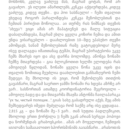
მოსწონს, კვლავ ვაძლევ მას, მაგრამ ცოტას, რომ არ
გავაძღო.. ეს ილეთი ამართლებს, კენკვა აქტიურდება, კიდევ
ვაძლევ, კიდევ თევზი… და ჰოი სასწაული! – ჩემი თვალით
ვხედავ როგორ პარალიზდება კენკვა მეზობლებთან და
ჩემთან პირიქით მოწოლაა.. აი თურმე რას ნიშნავს თევზის
“ახევა”! ვიცი ამას არ მაპატიენებ და მალე სიტუაცია
დაბალანსდება, მაგრამ ეხლა ყველა კოზირი ჩემია და ამით
უნდა ვისარგებლო – დაახლოებით 10–მდე უპასუხო თევზი
ამომყავს, სანამ მეზობლებთან რამე გატოკდებოდა! მერე
ისევ დალაგდა იმათთანაც ტემპი, მაგრამ უპირატესობა უკვე
ჩემს მხარეს იყო და ასე დარჩა ბოლომდე. აწონვა ზონაში
ჩემზე მთავრდება – გია ბლოკნოთით ხელში ელოდება რას
ამოვიღებ წყლიდან, ზონაში ყველა წონა უკვე იცის და
თვალის ზომითაც შეუძლია დაახლოებით განსაზღვროს ჩემი
შედეგი. მე მხოლოდ ის ვიცი, რომ მეზობლებს თითქოს
გავასწარი, მაგრამ საერთო ჯამში ზონაში რა ხდება აზრზე არ
ვარ… სასწორთან ათამდე კოორდინატორია შეგროვილი –
ამოვიღე ბადე და და მთავარმა მსაჯმა ანტონმა ჩაილაპარაკა
“ух ты, чистый полещик…”. გიას სახე გაბადრული აქვს, მეც ამის
შემხედვარეს იმედი მეძელავა რომ საქმე არც ისე ცუდადაა..
2,815 კგ – და ზონაში მე–3 ვარ… თან სუფთა პადლეშიკით,
მხოლოდ ერთი ქორჭილა )) ჩემს უკან არიან სერგეი პოპოვი
და ნორმუნდას გრაბოვსკისი… ამას არ მოველოდი, ჩემთვის
ყველაზე სამაგალითო სპორტსმენებს გავასწარი… არასოდეს