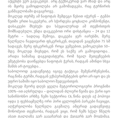
აქცენტს ვერ გავაკეთებ.. არც ტექნიკურად ვარ მზად და არც
ის მცირე გამოცდილება არ გამომადგება, რაც ტურნირის
განმავლობაში დავაგროვე..
მოკლედ თურმე ამ ნაფოტას შემდეგი წესით იჭერენ – ტემპი
წუთში ერთი საკვებურა, არ სჭირდება ცოცხალი კომპონენტი,
დასაკვები მსუბუქი და სპეციალურად ამ თევზისთვის
მომზადებული, უნდა დავკვებოთ ორი დისტანცია – 24 და 12
მეტრი – სადღაც შემოვა, დაკვება ჯერ იარუსში, მერე
ნელნელა ჩავდივართ ფსკერისკენ, თავიდან ვაყენებთ 75 სმ
სადავეს, მერე ფსკერისკენ როცა ვეშვებით, ვამოკლებთ 50–
მდე. მოკლედ მივხვდი, რომ ეს საქმე არ გამოვიდოდა…
არადა საშამაც დაგვიდასტურა, რომ ხვალ მეთევზეების
უმეტესობა დაიწყებდა ნაფოტას ჭერას, რადგან ამინდი სხვა
შანსს არ ტოვებდა…
საბოლოოდ გადავწვიტე იგივე ტაქტიკა შემენარჩუნებინა,
რაც წინა ტურში, რადგან ექსპერიმენტების დრო არ იყო და ეს
უფრო საშიში იყო საბოლოო შედეგისთვის.
მოკლედ მეორე დღეს ყველა მეტეოროლოგიური პროგნიზი
100%–ით აღსრულდა – დილიდან ძლიერი წვიმა და ქარი იყო
სანიჩბოსნო არხზე. ჩემი სექტორია C6, წინა დღეს აქ პოპოვი
იჯდა )) ფეხსაცმელზე ორი პირი ცელოფნის პარკები ჩავიცვი,
აღჭურვილობა ნელნელა გავშალე. ამჯერად გადავწვიტე
მონოძუით თევზაობა, რადგან ვიცი, რომ ჩემს სქელ წნულს
ასეთ ტალღაზე ვერ გავაჩერებ და ქვივერს ვერ მოვჭიმავ.