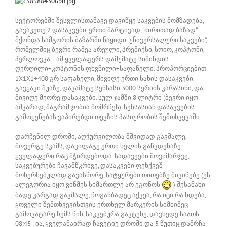
სექტორებში შესვლისთანავე დავიწყე საკვების მომზადება,
გავაკეთე 2 დასაკვები. ერთი მარტივად, „ძირითად ბაზად“
მქონდა სამგორის ბაზარში ნაყიდი „უნივერსალური საკვები“,
რომელშიც ბევრი რამეა არეული, პრემიქსი, სოიო, კოპტონი,
პერლოვკა… ამ ყველაფერს დამუმატე სიმინდის
ღერღილი+კოპტონის ფხვნილი+საფანელი. პროპორციებით
1X1X1+400 გრ საფანელი, მივიღე ერთი სახის დასაკვები.
გავყავი შუაზე, დავამატე სენსასი 3000 სერიის კარასინი, და
მივიღე მეორე დასაკვები. სულ ჯამში 8 ლიტრი (ბევრი იყო
აშკარად, მაგრამ ჯობია მომრჩეს). სენსასიან დასაკვების
გამოყენებას ვაპირებდი თევზის პასიურობის შემთხვევაში.
დარჩენილ დროში, აღჭურვილობა მშვიდად გავშალე,
მოვერგე სკამს, დავილაგე ერთი ხელის გაწვდენაზე
ყველაფერი რაც მჭირდებოდა. სადავეები მოვიმარჯვე,
საკვებურები ჩავამწკრივე, დასაკვები ფეხქვეშ
მოხერხებულად გავასწორე, სატყურები თითებზე მივიწებე (ეს
ალეგორია იყო ვინმეს სიმართლე არ ეგონოს
) შესანახი
ბადე კარგად გავშალე, ჩოგანბადეც აქვეა, რა იცი რა ხდება,
ყოველი შემთხვევისთვის ერთხელ მარკერის სიმძიმეც
გამოვატარე ჩემს წინ, საკვებურა გავტენე, დავხედე საათს
08:45–ია, ყველანაირად ჩავეტიე დროში და 5 წუთიც დამრჩა