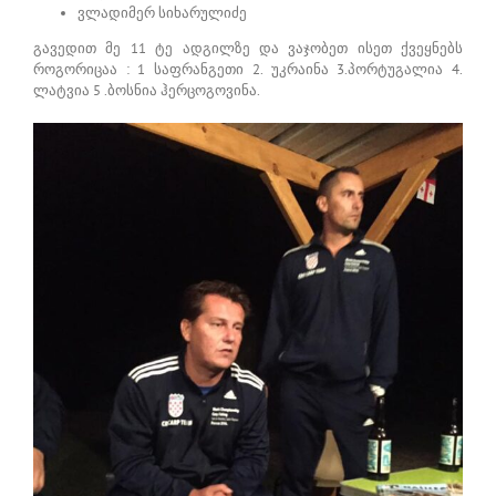
ვლადიმერ სიხარულიძე
გავედით მე 11 ტე ადგილზე და ვაჯობეთ ისეთ ქვეყნებს
როგორიცაა : 1 საფრანგეთი 2. უკრაინა 3.პორტუგალია 4.
ლატვია 5 .ბოსნია ჰერცოგოვინა.