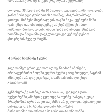
რომ არაა),გიომ მე-6 (უკმაყოფილოა სექტორით).
მოკლედ 35 ქულა და მე 10 ადგილი გუნდებში. კმაყოფილები
ვართ.პირველი ტურისთვის არაუშავს,მაგრამ უამრავი
კითხვის ნიშნები მიტრიალებს თავში.ნიკას უცნაური შიში
დასჩემდა იასონასი(დღემდე აწუხებს))))თავს იმით
ვიმშვიდებთ,რომ კუმისი ბანძი ტბაა და არ გვევასება,და
სიონში და წალკაში დავგლიჯავთ ,და ვუბრუნდებით
ცხოვრების ჩვეულ რიტმს.
4 ივნისი სიონი მე 2 ტური
ვივარჯიშეთ ერთი კვირით ადრე, წვიმიან ამინდში,
არასატურნირო ზოლში, უფრო ბევრი ვიოფროუდეთ, მაგრამ
ამბიციები არ დაგვიკარგავს, შამაიას სისხლი უნდა
გავუშროთ)))
კენჭისყრა,მე ა-8,ნიკა ბ-26,გიო ც-56, ..დავლაგდით
სექტორებში, ამინდი გველოდება თურმე სასტიკი , ვიცი
პროგნოზი,მაგრამ ასეთ თავსხმას არ ველოდი…მეზობლები
მარჯვნივ გია ჩიტაიშვილი,მარცხნივ-ზურა
მერეკლიშვილი,ორთავე მაგარი და ტურნირებში