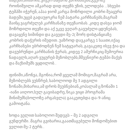
ბადეში,მიხარია, ვიჭერ პატარა კარჩხანებს,გვერძე
როინიშვილი აშკარად დიდ თევზს უზის, ელოდება …სხვები
ტემპში იჭერენ, აჰაა ჯიომ კარგა მოზრდილი კობრი შეაცურა
ბადეში,უცებ გადაუჯოკრა ჩემ პატარა კარჩხანებს,მაგრამ
მაინც ვაგრძელებ კარჩხანაზე თევზაობას..კიდე დასვა ჯიომ
მოზრდილი თევზი და აქ უკვე ვეღარ გავუძელი ცდუნებას,
დავაყენე სიმინდი და გავედი მე-2( შორ) დისტანციაზე
კობრის დაჭერის იმედით..უაზროდ დავკარგე 1 საათი,იქაც
კარჩხანები ებრძოდნენ ჩემ სატყუარას, გავაკეთე ისევ ჭია და
დავუბრუნდი კარჩხანის ჭერას, კიდევ 2 ამურჩიკიც შემოერია
ნადავლს,აღარ ვუყურებ მეზობლებს,მშვენიერი ტემპი მაქვს
და მაქსიმუმს ვცდილობ..
ფინიში,აწონვა, მგონია,რომ ყველამ მომიგო,მაგრამ არა,
მეზობლებს ვუსწრებ, საბოლოოდ მე 3 ადგილი
ზონაში,მიხარია,ამ დროს მეუბნებიან,კოპალამ ც ზონაში 1
-იანი აიღოო,სულ გავიბადრე, ნიკა ვიცი პროგრამა
მინიმუმს(ბოლოზე არგასვლა) გააკეთებდა და-9-ანიც
გამოიტანა.
ხოდა ველით საბოლოო შედეგს – მე 2 ადგილი
გუნდურში..მაგრა გვიხარია,გაათმაგებული მონდომებით
ველით მე-2 ტურს..