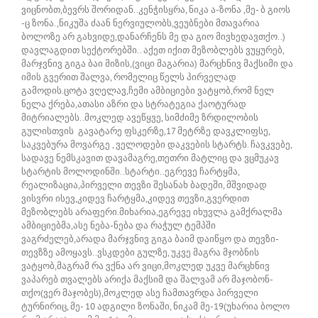
ვიცნობთ,ბევრს შორიდან..კენჭისყრა, ნიკა ა-ზონა ,მე- ბ გიოს
-ც ზონა.,ნიკუშა ძაან ნერვიულობს,ვეუბნები მთავარია
ბოლოზე არ გახვიდე,დანარჩენს მე და გიო მივხედავთქო..)
დავლაგდით სექტორებში.. აქეთ იქით მეზობლებს ვუყურებ,
მარჯვნივ გიგა ბაი მიზის,(ვიცი მაგარია) მარცხნივ მაქსიმი და
იმის გვერით შალვა, რომელიც წელს პირველად
გამოდის.ცოტა ვღელავ,ჩემი ამბიციები ვატყობ,რომ ნელ
ნელა ქრება,ათასი აზრი და სტრატეგია ქაოტურად
მიტრიალებს..მოკლედ ავეწყვე, სიმძიმე ზრდილობის
გულისთვის გავატარე ფსკერზე,17 მეტრზე დავკლიფსე,
საკვებურა მოვარგე , ველოდები დაკვების სტარტს. ჩავკვებე,
სადავე ნემსკავით დავამაგრე,თეთრი მატლიც და ვცმუკავ
სტარტის მოლოდინში..სტარტი..ეგრევე ჩარტყმა,
რეალიზაცია,პირველი თევზი შესანახ ბადეში, მშვიდად
ვისვრი ისევ,კიდევ ჩარტყმა,კიდევ თევზი,გვერდით
მეზობლებს არაფერი.მიხარია,ეგრევე იხუვლა გამქრალმა
ამბიციებმა,ასე ნება-ნება და რაჭულ ტემპში
ვაგრძელებ,არადა მარჯვნივ გიგა ბაიმ დაიწყო და თევზი-
თევზზე ამოყავს..ვსკდები გულზე, უკვე მაგრა მჯობნის
ვატყობ,მაგრამ რა ვქნა არ ვიცი,მოკლედ უკვე მარცხნივ
ვაპარებ თვალებს არიქა მაქსიმ და შალვამ არ მაჯობონ-
თქო(ვერ მაჯობეს),მოკლედ ასე ჩამთავრდა პირველი
ტურნირიც, მე- 10 ადგილი ზონაში, ნიკამ მე-19(უხარია ბოლო