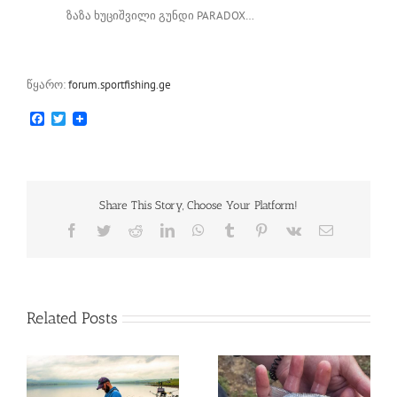
ზაზა ხუციშვილი გუნდი PARADOX…
წყარო:
forum.sportfishing.ge
Facebook
Twitter
Share This Story, Choose Your Platform!
Facebook
Twitter
Reddit
LinkedIn
WhatsApp
Tumblr
Pinterest
Vk
Email
Related Posts