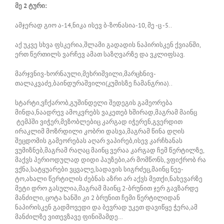
მე 2 ტური:
ამჯერად გიო ა-14,ნიკა ისევ ბ-ზონასია-10, მე -ც -5..
აქ უკვე სხვა ფსკერია,შლამი გადადის ნაპირისკენ ქვიანში,
ერთ წერთილს ვარჩევ ამათ საზღვარზე და ვკლიფსავ.
მარჯვნივ-ხორნაული,მეხრიშვილი,მარცხნივ-
თალაკვაძე,ბაინდურაშვილი(კუმისზე ჩამანგრია)..
სტარტი,ვჩქარობ,გუშინდელი შედეგის გამეორება
მინდა,ნაადრევ ამოკვრებს ვაკეთებ ხშირად,მაგრამ მაინც
ტემპში ვიჭერ,მეზობლებიც კარგად იჭერენ,გვერდით
ირაკლიმ მოზრდილი კობრი დასვა,მაგრამ წინა დღის
შეცდომის გამეორებას აღარ ვაპირებ,ისევ კარჩხანას
ვუმიზნებ,მაგრამ რაღაც მაინც ვერაა კარგად ჩემ წერტილზე,
მაქვს პერიოდულად დიდი პაუზები,არ მომწონს, ვფიქრობ რა
ვქნა,სატყუარები ვცვალე,სადავის სიგრძეც,მაინც ნეე-
ტო,ახალი წერტილის ძებნას აზრი არ აქვს მეთქი,ნახევარზე
მეტი დრო გასულია,მაგრამ მაინც 2-ბრუნით ჯერ გავზარდე
მანძილი, ცოტა ხანში კი 2 ბრუნით ჩემი წერტილიდან
ნაპირისკენ გადმოვედი და ბევრად უკეთ დავიწყე ჭერა,ამ
მანძილზე ვითევზავე ფინიშამდე…