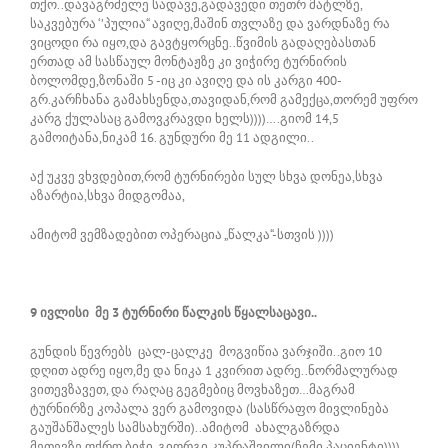
თქო..დავაგრძელე სადავე,გადავედი თეთრ მატლზე,
საკვებურა ‘’პულია“ ავიღე,მაშინ თვლაზე და ვარდნაზე რა
ვიცოდი რა იყო,და გავტყორცნე..წვიმის გადაღებასთან
ერთად ამ სასწაულ მონტაჟზე კი ვიჭირე ტურნირის
ბოლომდე,ზონაში 5 -იც კი ავიღე და ის კარგი 400-
გრ.კარჩხანა გამახსენდა,თავიდან,რომ გამექცა,თორემ უფრო
კარგ ქულასაც გამოვკრავდი ხელს))))….გიომ 14,5
გამოიტანა,ნიკამ 16. გუნდური მე 11 ადგილი..
აქ უკვე ვხვდებით,რომ ტურნირები სულ სხვა დონეა,სხვა
აზარტია,სხვა მიდგომაა,
ამიტომ ვემზადებით ოპერაცია „წალკა“-სთვის ))))
9 ივლისი მე 3 ტურნირი წალკის წყალსაცავი..
გუნდის წევრებს ცალ-ცალკე მოგვიწია ვარჯიში..გიო 10
დღით ადრე იყო,მე და ნიკა 1 კვირით ადრე..ნორმალურად
ვითევზავეთ, და რაღაც გეგმებიც მოვხაზეთ…მაგრამ
ტურნირზე კოპალა ვერ გამოვიდა (სასწრაფო მივლინება
გაუშანშალეს სამსახურში)..ამიტომ ახალგაზრდა
მეთევზე,ოქრო ბიჭი, გიორგი კუპრაშვილი(ჩემი პაციენტი))))