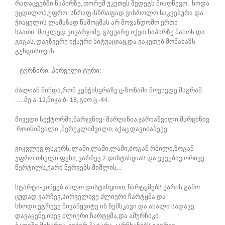
რაღაცეებში ნაპირზე, თორემ უკეთეს შედეგს მიაღწევო.. ხოდა
ვცდილობ,უფრო სწრაფ-სწრაფად ვისროლო საკვებურა და
ჭიაყელის ლამაზად წამოცმას არ მოვანდომო ერთი
საათი..მოკლედ ვივარჯიშე, გავუარე იქეთ ნაპირზე მახოს და
გიგას, დავზვერე იქაური სიტუაციაც,და ვაკეთებ მონახაზს
გუნდისთვის..
ტურნირი..პირველი ტური:
ძალიან მინდა,რომ კენჭისყრაზე ც-ზონაში მოვხვდე,მაგრამ
…..მე ა-12,ნიკა ბ- 18, გიო ც -44.
მივედი სექტორში,მარჯვნივ- მარღანია,ჯარიაშვილი,მარცხნივ
როინიშვილი ,მერეკლიშვილი, აქაც დავიძაბეეე..
ვიკვლევ ფსკერს, ლამი,ლამი,ლამი,ძოგან რბილი,ზოგან
უფრო თხელი ფენა, ვარჩევ 2 დისტანციას და ვკვებავ ორივე
წერტილს,ქარი ნერვებს მიშლის…
სტარტი-ვიწყებ ახლო დისტანციით, ჩარტყმებს ქარის გამო
ცუდად ვარჩევ,პირველივე ძლიერი ჩარტყმა და
სხოდი,ეგრევე მივაწყვიტე ის ნემსკავი და ახალი სადავე
დავაყენე,ისევ ძლიერი ჩარტყმა,და ამურჩიკი