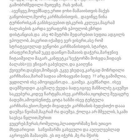
გამობრძმედილი მეთევზე..რას ვიზამ,
..ავეწყვე,მოვემზადე,ერთი ჯოხი შამაიისთვის მაქვს
გაწყობილი,მეორე კარჩხანისთვის,..დავიწყე წინა
ტურნირისგან განსხვავებით ფსკერის კვლევა,მაგრამ
ბალახების გარდა ვერაფერს ვპოულობ,ვზრდი
დისტანციას,და ასე 40 მეტრში შედარებით სუფთა ადგილს
ვპოულობ, პიკერით იქამდე ვერ ვისვრი,ასე რომ
სტრატეგიულად ვეწყობი კარჩხანისთვის, სტარტი,
არაფერი,ზურამ უკვე დაიწყო შამაიის დაჭერა,მარჯვნივ
ჩიტაიშვილი მაგარ „კანფეტკა“სექტორში მოხვდა,ზიდავს
ბალახს>)))) ვზივარ გაბუსული, და გაიღუნა
ქვივერი,დავსვი,მომყავს ,უკვე ვხედავ,კარგად მოზრდილი
კარჩხანაა,მარამ სადაა ამოსაყვანი ბადე ?? არც გამიშლია,
ვცდილობ ისე ამოვიყვანო,და… გაიშვა..გავმწარდი.. ისევ
დავმშვიდდი ,გავშალე ქვედა ბადე,იგივე მანზილძე გავუშვი
საკვებურა,კიდევ ჩარტყმა,ისევ კარჩხანა,იცოცხლე შევაცურე
ბადეში,ამოვისუნთქე, ცოტა ხანში ისევ ტუნტულა
კარჩხანა,ვსიო,მეთქი მივადექი კარჩხანის ბუდესთქო დააა
დაუშვა წვიმამ,მაგრამ რა დაუშვა, ქოლგა არ მშველის, სკამი
სავსეა წყლით,შურით
ვუყურებ,ზურას,რომელიც,პლათფორმაზე ზის უთავო
მხედარივით საწვიმარში გახვეული და აუღელვებლად
აგროვებს შამაიებს..ეს თუ იჭერს ,მე რა მჭირს