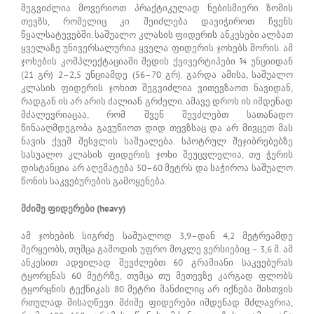
შეგვიძლია მოვერიოთ პრაქტიკულად ნებისმიერი ზომის
თევზს, რომელიც კი შეიძლება დავიჭიროთ ჩვენს
წყალსატევებში. საშუალო კლასის ფიდერის ანკესები ალბათ
ყველაზე უნივერსალურია ყველა ფიდერის ჯოხებს შორის. ამ
ჯოხების კომპლექტაციაში შედის ქვივერტიპები ¾ უნციიდან
(21 გრ) 2–2,5 უნციამდე (56–70 გრ). გარდა ამისა, საშუალო
კლასის ფიდერის ჯოხით შეგვიძლია ვითევზაოთ ნავიდან,
რადგან ის არ არის ძალიან გრძელი. ამავე დროს ის იმდენად
მძალევრიაცაა, რომ შვენ შევძლებთ სათანადო
წინააღმდეგობა გავუწიოთ დიდ თევზსაც და არ მივცეთ მას
ნავის ქვეშ შესვლის საშუალება. სპოტრულ შეჯიბრებებზე
სასუალო კლასის ფიდერის ჯოხი შეუცვლელია, თუ ჭერის
დისტანცია არ აღემატება 50–60 მეტრს და საჭიროა საშუალო
წონის საკვებურების გამოყენება.
მძიმე ფიდერები (heavy)
ამ ჯოხების სიგრძე საშუალოდ 3,9–დან 4,2 მეტრეამდე
მერყეობს, თუმცა გამოდის უფრო მოკლე ვერსიებიც – 3,6 მ. ამ
ანკესით ადვილად შევძლებთ 60 გრამიანი საკვებურას
ტყორცნას 60 მეტრზე, თუმცა თუ მეთევზე კარგად ფლობს
ტყორცნის ტექნიკას 80 მეტრი მანძილიც არ იქნება მისთვის
რთულად მისაღწევი. მძიმე ფიდერები იმდენად მძლავრია,