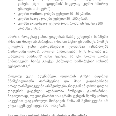
ჯოხებს „light – ფიდერის“ ნაცვლად უფრო ხშირად
ეწოდებათ „პიკერი“);
კლასი
medium
: ჯოხები ტესტით 60–80 გრამი;
კლასი
heavy
: ჯოხები ტესტით 80–100 გრამი;
კლასი
extra-heavy
: ყველა ჯოხი, რომლის ტესტიც 100
გრამზე მეტია.
ხშირია, როდესაც ჯოხის ყიდვისას მასზე გვხვდება წარწერა
«Medium Heavy» ან, პირიქით, «Medium Light». ეს ნიშნავს, რომ ეს
ფიდერის ჯოხი გარდამავალი კლასისაა (აწარმოებს
რამდენიმე ფირმა). პირველ შემთხვევაში ჩვენ ხელთაა ე.წ.
„საშუალო სიმძიმის“ ჯოხი ტესტით 90 გრ., ხოლო მეორე
შემთხვევაში საქმე გვაქვს „საშუალო სიმსუბუქის“ ჯოხთან
ტესტით 50 გრ.
როგორც უკვე აღვნიშნეთ, ფიდერის ტესტი ძალზედ
მნიშვნელოვანი პარამეტრია და მისი გადაჭარბება
არავითარ შეთხვევაში არ შეიძლება, რადგან ამ დროს დიდია
ფიდერის გატეხვის ალბათობა მონტაჟის ტყორცნისას.
მაგალითად, თუ ვთევზაობთ 150 გრამი ტესტის მქონე ჯოხით,
საკვებით დატვირთული მონტაჟის წონა ამ შემთხვევაში არ
უნდა აღემატებოდეს 135–140 გრამს.
სხვადასხვა ტესტის მქონე ანკესების გამოყენება